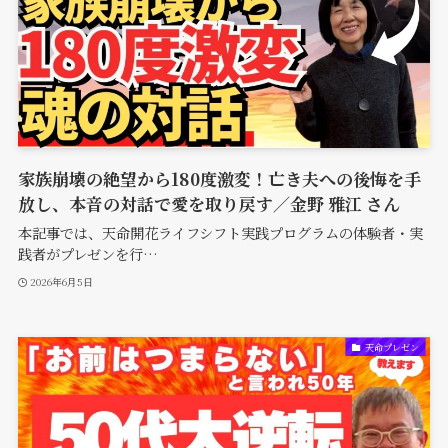
家族崩壊の絶望から180度激変！亡き夫への後悔を手
放し、本音の対話で愛を取り戻す／金野 雅江 さん
本記事では、天命開花ライフシフト実践プログラムの体験者・実
践者がプレゼンを行…
2026年6月5日
天命プレゼン