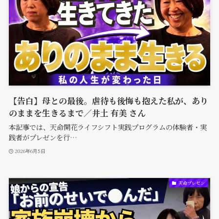
【告白】母との最後。虐待も後悔も抱えた私が、あり
のままを生きるまで／井土 有美 さん
本記事では、天命開花ライフシフト実践プログラムの体験者・実
践者がプレゼンを行…
2026年6月5日
天命プレゼン