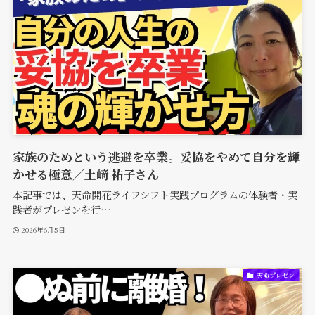
家族のためという逃避を卒業。妥協をやめて自分を輝
かせる極意／土﨑 祐子さん
本記事では、天命開花ライフシフト実践プログラムの体験者・実
践者がプレゼンを行…
2026年6月5日
天命プレゼン