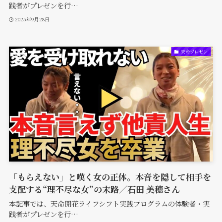
践者がプレゼンを行…
2025年9月28日
天命プレゼン
「もらえない」と嘆く女の正体。本音を隠して相手を
支配する“理不尽な女”の末路／石田 美穂さん
本記事では、天命開花ライフシフト実践プログラムの体験者・実
践者がプレゼンを行…