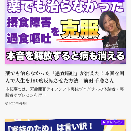
薬でも治らなかった「過食嘔吐」が消えた！本音を叫
んで人生を180度反転させた方法／前田 千聡さん
本記事では、天命開花ライフシフト実践プログラムの体験者・実
践者がプレゼンを行…
2026年6月4日
天命プレゼン