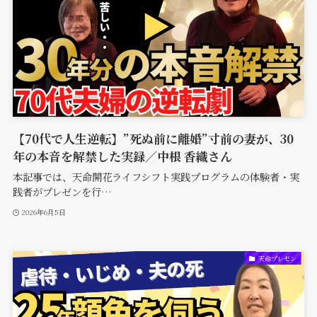
【70代で人生逆転】”死ぬ前に離婚”寸前の妻が、30
年の本音を解禁した実録／中根 香織さん
本記事では、天命開花ライフシフト実践プログラムの体験者・実
践者がプレゼンを行…
2026年6月5日
天命プレゼン