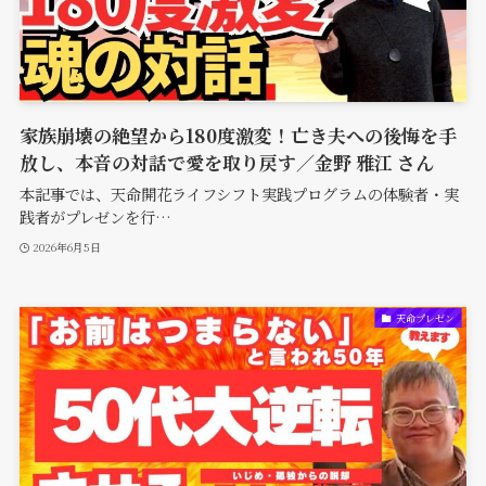
家族崩壊の絶望から180度激変！亡き夫への後悔を手
放し、本音の対話で愛を取り戻す／金野 雅江 さん
本記事では、天命開花ライフシフト実践プログラムの体験者・実
践者がプレゼンを行…
2026年6月5日
天命プレゼン