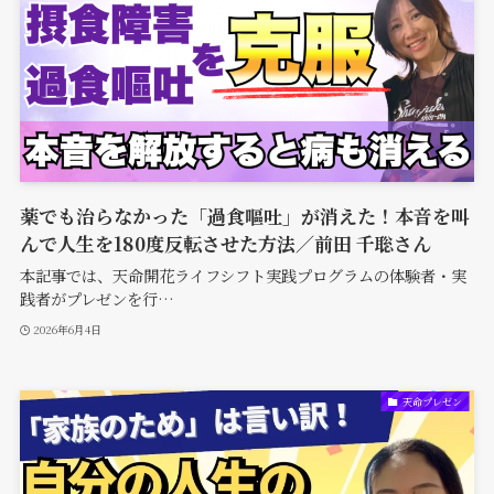
薬でも治らなかった「過食嘔吐」が消えた！本音を叫
んで人生を180度反転させた方法／前田 千聡さん
本記事では、天命開花ライフシフト実践プログラムの体験者・実
践者がプレゼンを行…
2026年6月4日
天命プレゼン