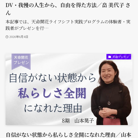
DV・我慢の人生から、自由を得た方法／畠 美代子 さ
ん
本記事では、天命開花ライフシフト実践プログラムの体験者・実
践者がプレゼンを行…
2026年6月4日
天命プレゼン
自信がない状態から私らしさ全開になれた理由／山本