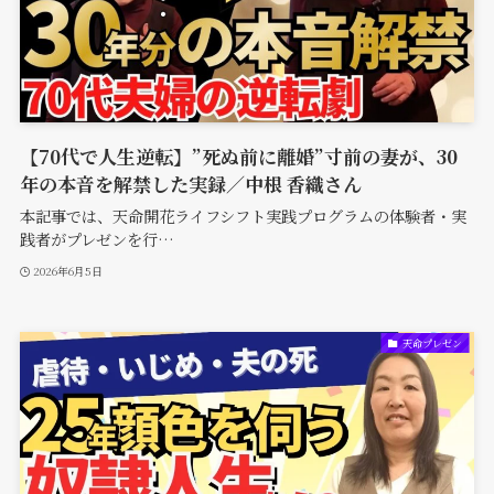
【70代で人生逆転】”死ぬ前に離婚”寸前の妻が、30
年の本音を解禁した実録／中根 香織さん
本記事では、天命開花ライフシフト実践プログラムの体験者・実
践者がプレゼンを行…
2026年6月5日
天命プレゼン