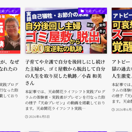
天命プレゼン
天命プレゼン
性が、なぜ
子育てや介護で自分を後回しにし続け
アトピー
なれたの
た主婦が、ゴミ屋敷から脱出して自分
獄の過去
の人生を取り戻した軌跡／小森 和美
人生激変
さん
実践プログ
本記事では
行なった際
ラムの体験
本記事では、天命開花ライフシフト実践プログ
載しており
の様子『天
ラムの体験者・実践者がプレゼンを行なった際
ます。天命
の様子『天命プレゼン』の動画を掲載しており
ます。天命開花ライフシフト実践…
2026年6
2026年6月5日