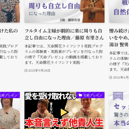
けた私の
フルタイム主婦が劇的に楽に周りも自
憎み続け
ん
立し自由になった理由／藤原 有里さん
いをやめ
湯谷 賢
実践プログ
本記事では、天命開花ライフシフト実践プログ
行なった際
ラムの体験者・実践者がプレゼンを行なった際
本記事では
載しており
の様子『天命プレゼン』の動画を掲載しており
ラムの体験
ます。天命開花ライフシフト実践…
の様子『天
ます。天命
2025年9月28日
2026年6
天命プレゼン
天命プレゼン