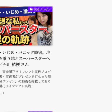
天命プレゼン
・いじめ・パニック障害。地
を乗り越えスーパースターへ
／石川 桔梗 さん
、天命開花ライフシフト実践プログ
者・実践者がプレゼンを行なった際
命プレゼン』の動画を掲載しており
開花ライフシフト実践…
月5日