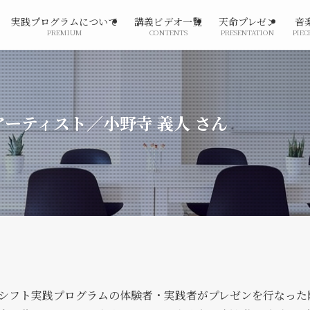
実践プログラムについて
講義ビデオ一覧
天命プレゼン
音
PREMIUM
CONTENTS
PRESENTATION
PIEC
ーティスト／小野寺 義人 さん
シフト実践プログラムの体験者・実践者がプレゼンを行なった