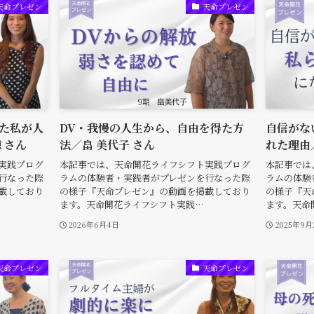
天命プレゼン
天命プレゼン
た私が人
DV・我慢の人生から、自由を得た方
自信がな
 さん
法／畠 美代子 さん
れた理由
実践プログ
本記事では、天命開花ライフシフト実践プログ
本記事では
行なった際
ラムの体験者・実践者がプレゼンを行なった際
ラムの体験
載しており
の様子『天命プレゼン』の動画を掲載しており
の様子『天
ます。天命開花ライフシフト実践…
ます。天命
2026年6月4日
2025年9月
天命プレゼン
天命プレゼン