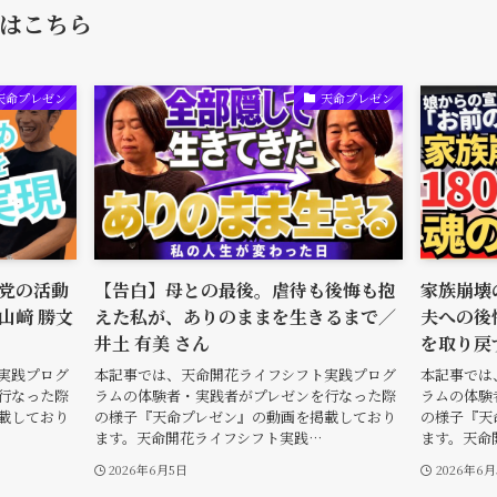
はこちら
天命プレゼン
天命プレゼン
党の活動
【告白】母との最後。虐待も後悔も抱
家族崩壊
山﨑 勝文
えた私が、ありのままを生きるまで／
夫への後
井土 有美 さん
を取り戻
実践プログ
本記事では、天命開花ライフシフト実践プログ
本記事では
行なった際
ラムの体験者・実践者がプレゼンを行なった際
ラムの体験
載しており
の様子『天命プレゼン』の動画を掲載しており
の様子『天
ます。天命開花ライフシフト実践…
ます。天命
2026年6月5日
2026年6