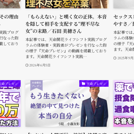
その理由
「もらえない」と嘆く女の正体。本音
セックス
ん
を隠して相手を支配する“理不尽な
やすさ／
女”の末路／石田 美穂さん
実践プログ
本記事では
行なった際
ラムの体験
本記事では、天命開花ライフシフト実践プログ
載しており
の様子『天
ラムの体験者・実践者がプレゼンを行なった際
ます。天命
の様子『天命プレゼン』の動画を掲載しており
ます。天命開花ライフシフト実践…
2025年9月
2026年6月5日
天命プレゼン
天命プレゼン