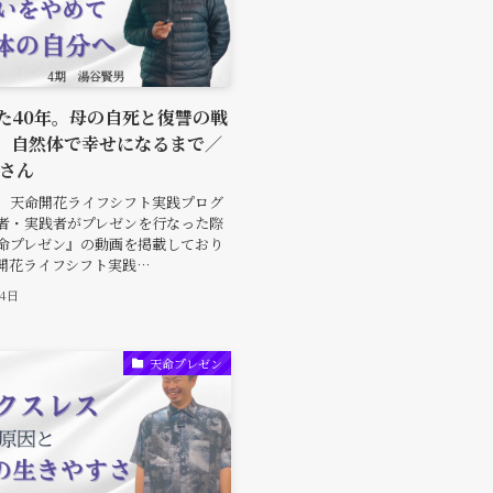
た40年。母の自死と復讐の戦
、自然体で幸せになるまで／
男さん
、天命開花ライフシフト実践プログ
者・実践者がプレゼンを行なった際
命プレゼン』の動画を掲載しており
開花ライフシフト実践…
月4日
天命プレゼン