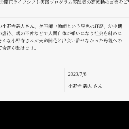
命開花ライフシフト実践プログラム実践者の高波動の言霊をご
の小野寺義人さん。美容師→漁師という異色の経歴。幼少期
の虐待、親の不仲などで人間自体が嫌いになり社会を斜めに
そんな小野寺さんが天命開花と出会い許せなかった母親への
て奇跡が起きます。
2023/7/8
小野寺 義人 さん