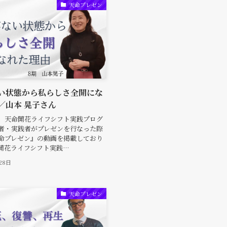
天命プレゼン
い状態から私らしさ全開にな
／山本 晃子さん
、天命開花ライフシフト実践プログ
者・実践者がプレゼンを行なった際
命プレゼン』の動画を掲載しており
開花ライフシフト実践…
28日
天命プレゼン