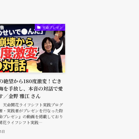
天命プレゼン
の絶望から180度激変！亡き
悔を手放し、本音の対話で愛
す／金野 雅江 さん
、天命開花ライフシフト実践プログ
者・実践者がプレゼンを行なった際
命プレゼン』の動画を掲載しており
開花ライフシフト実践…
月5日