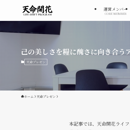
運営メンバー
CORE MEMBER
己の美しさを糧に醜さに向き合うア
天命プレゼン
ホーム
天命プレゼン
本記事では、天命開花ライフ