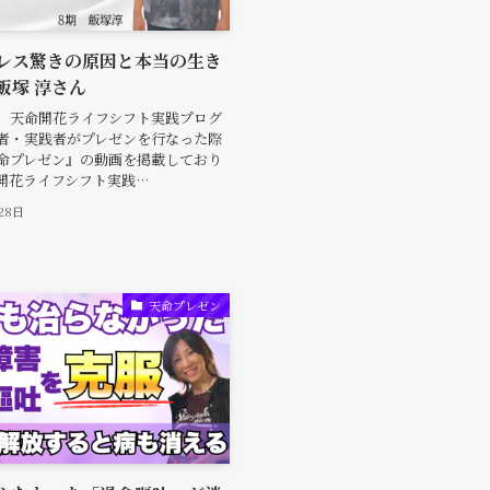
レス驚きの原因と本当の生き
飯塚 淳さん
、天命開花ライフシフト実践プログ
者・実践者がプレゼンを行なった際
命プレゼン』の動画を掲載しており
開花ライフシフト実践…
28日
天命プレゼン